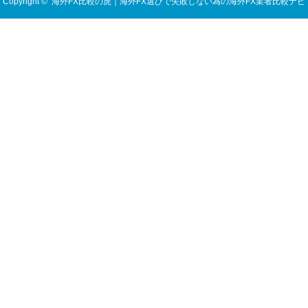
Copyright ©
海外FX比較の虎｜海外FX選びで失敗しない為の海外FX業者比較ナビ