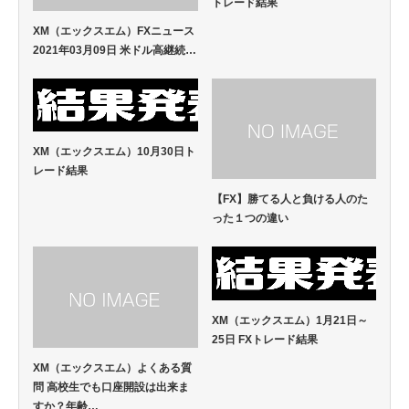
トレード結果
XM（エックスエム）FXニュース
2021年03月09日 米ドル高継続…
XM（エックスエム）10月30日ト
レード結果
【FX】勝てる人と負ける人のた
った１つの違い
XM（エックスエム）1月21日～
25日 FXトレード結果
XM（エックスエム）よくある質
問 高校生でも口座開設は出来ま
すか？年齢…