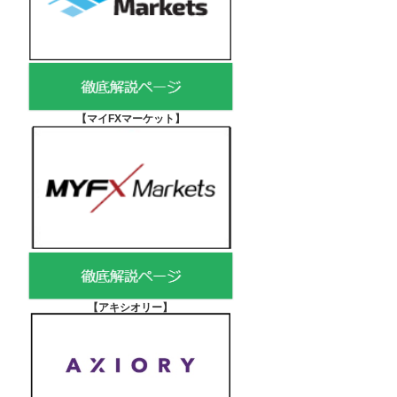
【マイFXマーケット
】
【アキシオリー
】