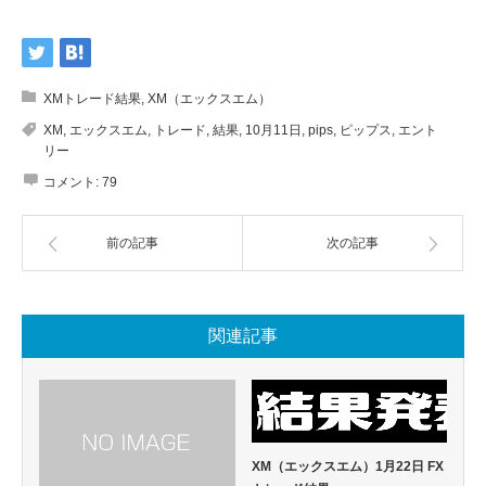
XMトレード結果
,
XM（エックスエム）
XM
,
エックスエム
,
トレード
,
結果
,
10月11日
,
pips
,
ピップス
,
エント
リー
コメント:
79
前の記事
次の記事
関連記事
XM（エックスエム）1月22日 FX