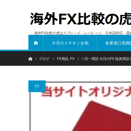
海外FX比較の虎はスプレッド、レバレッジ、日本語対応、国
今月のイチオシ企画
各業者口座開
ホーム
ホーム
ブログ
FX用語
,
FX
一日一用語 今日のFX 投資用語 
FX