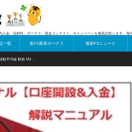
内入金、信頼性、ボーナス、賞金コンテスト、キャンペーンを徹底比較します。海外
設一覧
各FX業者ボーナス
最新FXニュース
移動平均線 動画 XM…