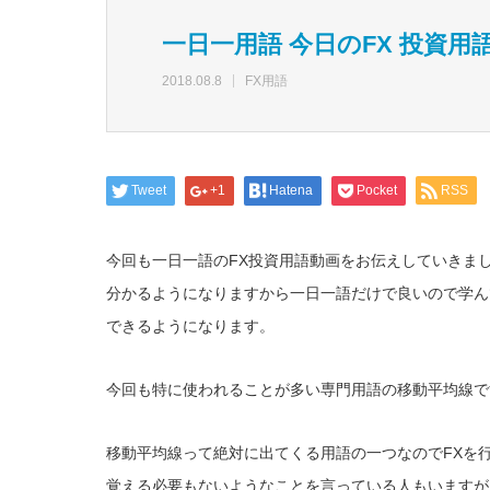
一日一用語 今日のFX 投資用
2018.08.8
FX用語
Tweet
+1
Hatena
Pocket
RSS
今回も一日一語のFX投資用語動画をお伝えしていきま
分かるようになりますから一日一語だけで良いので学ん
できるようになります。
今回も特に使われることが多い専門用語の移動平均線で
移動平均線って絶対に出てくる用語の一つなのでFXを
覚える必要もないようなことを言っている人もいますが