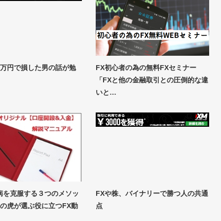
00万円で損した男の話が勉
FX初心者の為の無料FXセミナー
「FXと他の金融取引との圧倒的な違
いと…
病を克服する３つのメソッ
FXや株、バイナリーで勝つ人の共通
較の虎が選ぶ役に立つFX動
点