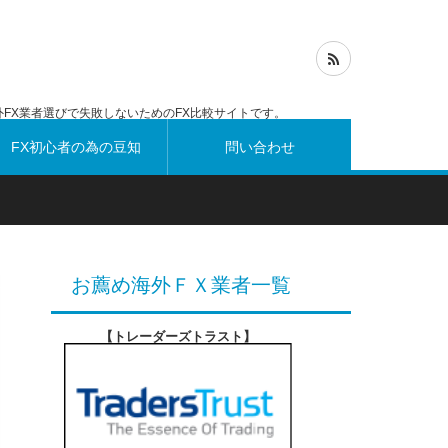
FX業者選びで失敗しないためのFX比較サイトです。
FX初心者の為の豆知
問い合わせ
識
お薦め海外ＦＸ業者一覧
【トレーダーズトラスト
】