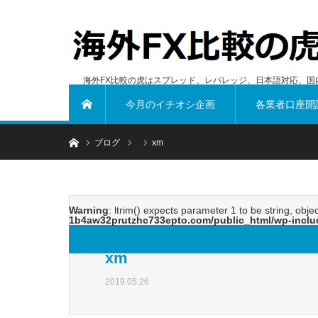
海外FX比較の虎はスプレッド、レバレッジ、日本語対応、国
今月のイチオシ企画
各業者口座開
ホーム
ホーム
ブログ
xm
Warning
: ltrim() expects parameter 1 to be string, obje
1b4aw32prutzhc733epto.com/public_html/wp-inclu
xm
2019.05.26