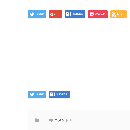
Tweet
+1
Hatena
Pocket
RSS
Tweet
Hatena
コメント:
0