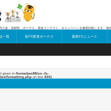
内入金、信頼性、ボーナス、賞金コンテスト、キャンペーンを徹底比較します。海外
設一覧
各FX業者ボーナス
最新FXニュース
ct given in
/home/jwc88/xn--fx-
des/formatting.php
on line
4341