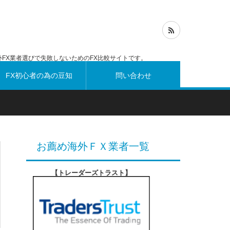
FX業者選びで失敗しないためのFX比較サイトです。
FX初心者の為の豆知
問い合わせ
識
お薦め海外ＦＸ業者一覧
【トレーダーズトラスト
】