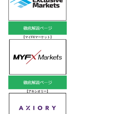
【マイFXマーケット
】
【アキシオリー
】