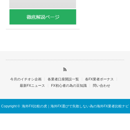
今月のイチオシ企画
各業者口座開設一覧
各FX業者ボーナス
最新FXニュース
FX初心者の為の豆知識
問い合わせ
Copyright ©
海外FX比較の虎｜海外FX選びで失敗しない為の海外FX業者比較ナビ