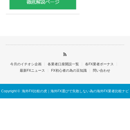
今月のイチオシ企画
各業者口座開設一覧
各FX業者ボーナス
最新FXニュース
FX初心者の為の豆知識
問い合わせ
Copyright ©
海外FX比較の虎｜海外FX選びで失敗しない為の海外FX業者比較ナビ