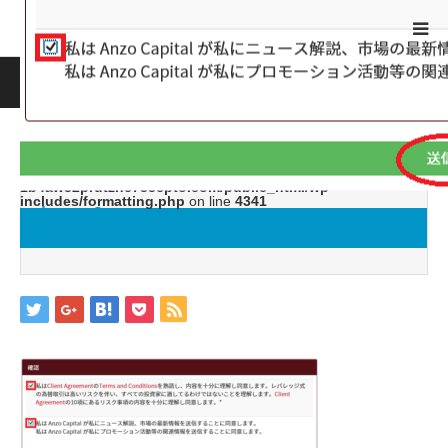
ホーム
ブログ
image9
Warning
: ltrim() expects parameter 1 to be string, object given
in
/home/jwc88/xn--fx-
1b4aw32prutzhc733epto.com/public_html/wp-
includes/formatting.php
on line
4341
image9
2019.05.24