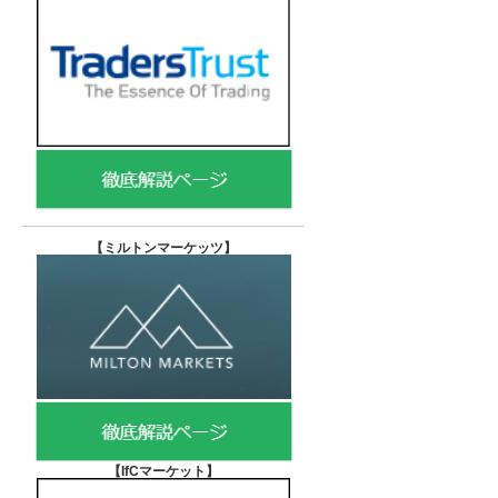
【
ミルトンマーケッツ】
【IfCマーケット
】