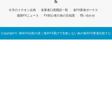
今月のイチオシ企画
各業者口座開設一覧
各FX業者ボーナス
最新FXニュース
FX初心者の為の豆知識
問い合わせ
Copyright ©
海外FX比較の虎｜海外FX選びで失敗しない為の海外FX業者比較ナビ