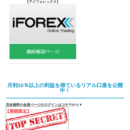
【
アイフォレックス】
月利10％以上の利益を得ているリアル口座を公開
中！
完全無料の会員ページのログインはコチラから▼