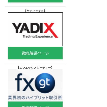
【ヤディックス
】
【エフエックスジーティー
】