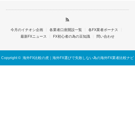
今月のイチオシ企画
各業者口座開設一覧
各FX業者ボーナス
最新FXニュース
FX初心者の為の豆知識
問い合わせ
Copyright ©
海外FX比較の虎｜海外FX選びで失敗しない為の海外FX業者比較ナビ