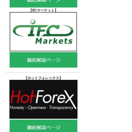
【IfCマーケット
】
【ホットフォレックス
】