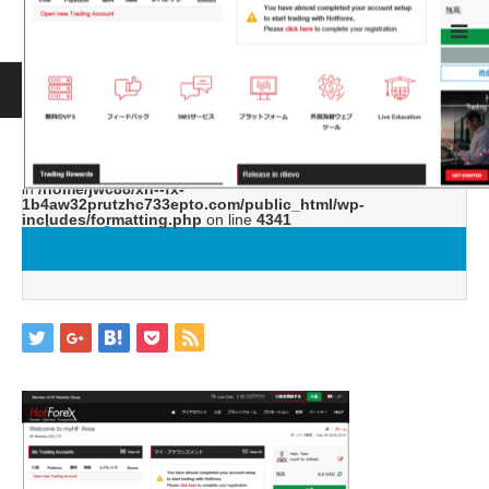
ホーム
ブログ
image9
Warning
: ltrim() expects parameter 1 to be string, object given
in
/home/jwc88/xn--fx-
1b4aw32prutzhc733epto.com/public_html/wp-
includes/formatting.php
on line
4341
image9
2019.05.21