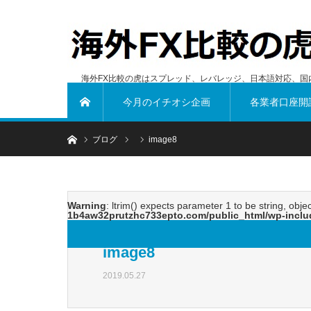
海外FX比較の虎はスプレッド、レバレッジ、日本語対応、国
今月のイチオシ企画
各業者口座開
ホーム
ホーム
ブログ
image8
Warning
: ltrim() expects parameter 1 to be string, obje
1b4aw32prutzhc733epto.com/public_html/wp-inclu
image8
2019.05.27