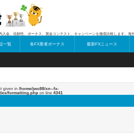
内入金、信頼性、ボーナス、賞金コンテスト、キャンペーンを徹底比較します。海外
設一覧
各FX業者ボーナス
最新FXニュース
ct given in
/home/jwc88/xn--fx-
des/formatting.php
on line
4341