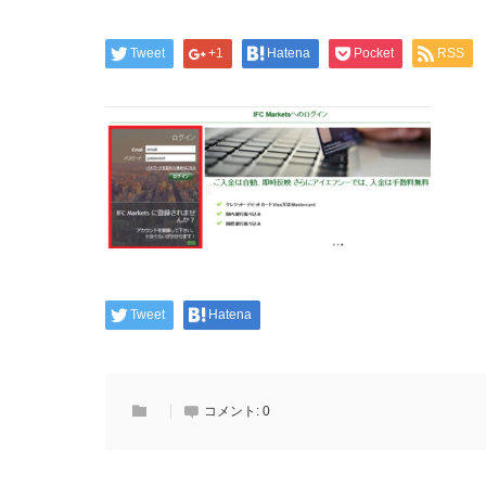
Tweet
+1
Hatena
Pocket
RSS
Tweet
Hatena
コメント:
0