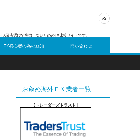
FX業者選びで失敗しないためのFX比較サイトです。
FX初心者の為の豆知
問い合わせ
識
お薦め海外ＦＸ業者一覧
【トレーダーズトラスト
】