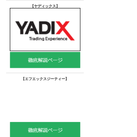
【ヤディックス
】
【エフエックスジーティー
】