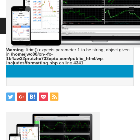
ホーム
ブログ
image8
Warning
: ltrim() expects parameter 1 to be string, object given
in
/home/jwc88/xn--fx-
1b4aw32prutzhc733epto.com/public_html/wp-
includes/formatting.php
on line
4341
image8
2019.05.14