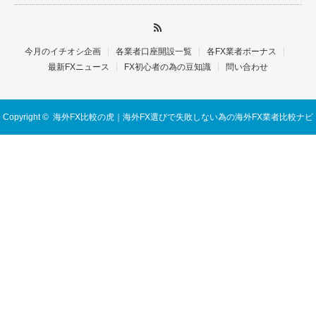
今月のイチオシ企画
各業者口座開設一覧
各FX業者ボーナス
最新FXニュース
FX初心者の為の豆知識
問い合わせ
Copyright ©
海外FX比較の虎｜海外FX選びで失敗しない為の海外FX業者比較ナビ