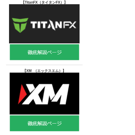
【TitanFX（タイタンFX）
】
【XM （エックスエム）
】