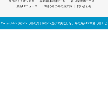
今月のイチオシ企画
各業者口座開設一覧
各FX業者ボーナス
最新FXニュース
FX初心者の為の豆知識
問い合わせ
Copyright ©
海外FX比較の虎｜海外FX選びで失敗しない為の海外FX業者比較ナビ