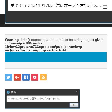
ホーム
ブログ
image7
Warning
: ltrim() expects parameter 1 to be string, object given
in
/home/jwc88/xn--fx-
1b4aw32prutzhc733epto.com/public_html/wp-
includes/formatting.php
on line
4341
image7
2019.05.20