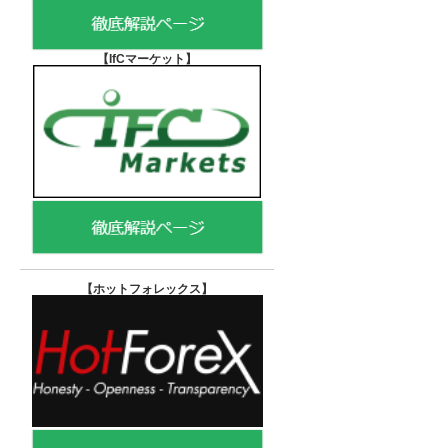
【IfCマーケット
】
【ホットフォレックス
】