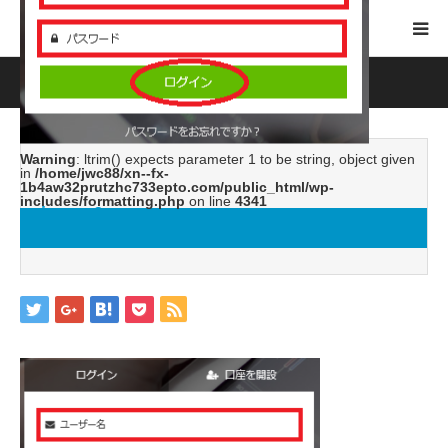
ホーム
ブログ
image6
Warning
: ltrim() expects parameter 1 to be string, object given
in
/home/jwc88/xn--fx-
1b4aw32prutzhc733epto.com/public_html/wp-
includes/formatting.php
on line
4341
image6
2019.05.31