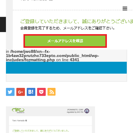
ホーム
ブログ
image5
Warning
: ltrim() expects parameter 1 to be string, object given
in
/home/jwc88/xn--fx-
1b4aw32prutzhc733epto.com/public_html/wp-
includes/formatting.php
on line
4341
image5
2019.05.27