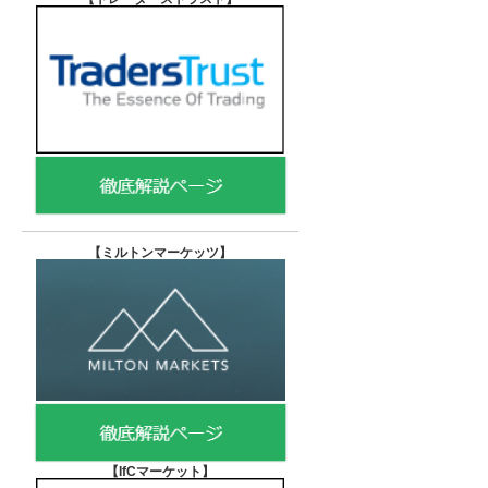
【
ミルトンマーケッツ】
【IfCマーケット
】