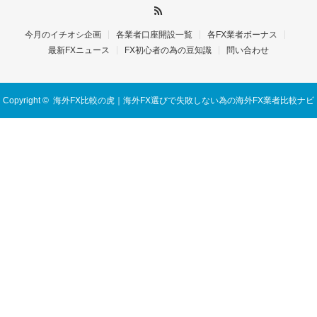
今月のイチオシ企画
各業者口座開設一覧
各FX業者ボーナス
最新FXニュース
FX初心者の為の豆知識
問い合わせ
Copyright ©
海外FX比較の虎｜海外FX選びで失敗しない為の海外FX業者比較ナビ