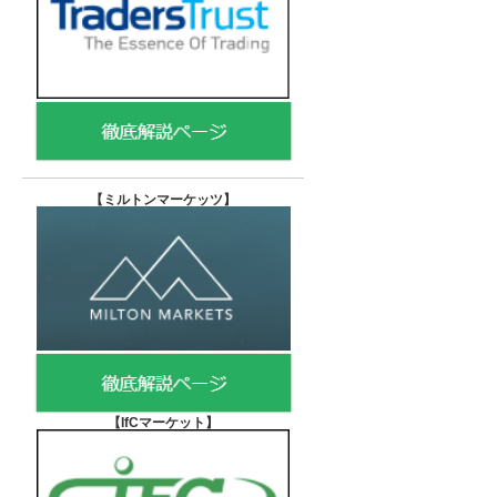
【
ミルトンマーケッツ】
【IfCマーケット
】