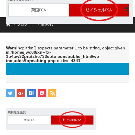
ホーム
ブログ
image3
Warning
: ltrim() expects parameter 1 to be string, object given
in
/home/jwc88/xn--fx-
1b4aw32prutzhc733epto.com/public_html/wp-
includes/formatting.php
on line
4341
image3
2019.05.31