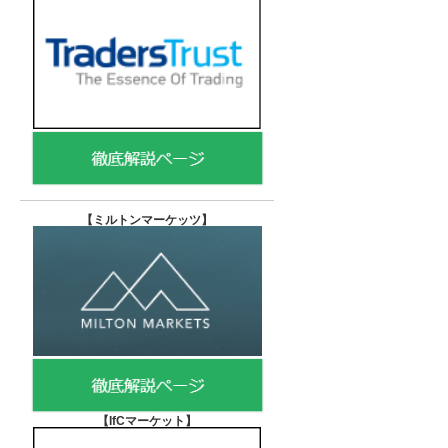
【
ミルトンマーケッツ】
【IfCマーケット
】