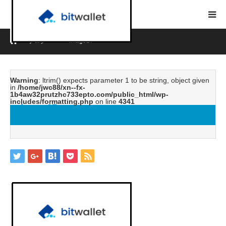
ホーム
ブログ
image27
Warning
: ltrim() expects parameter 1 to be string, object given
in
/home/jwc88/xn--fx-
1b4aw32prutzhc733epto.com/public_html/wp-
includes/formatting.php
on line
4341
image27
2019.05.11