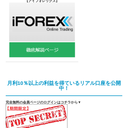
【
アイフォレックス】
月利10％以上の利益を得ているリアル口座を公開
中！
完全無料の会員ページのログインはコチラから▼