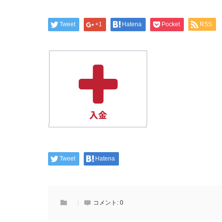
Tweet
+1
Hatena
Pocket
RSS
Tweet
Hatena
コメント:
0