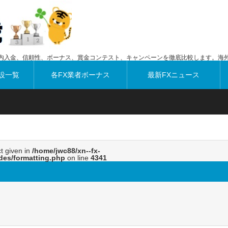
内入金、信頼性、ボーナス、賞金コンテスト、キャンペーンを徹底比較します。海外
設一覧
各FX業者ボーナス
最新FXニュース
ct given in
/home/jwc88/xn--fx-
des/formatting.php
on line
4341