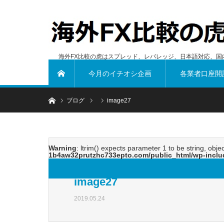
海外FX比較の虎はスプレッド、レバレッジ、日本語対応、国
今月のイチオシ企画
各業者口座開
ホーム
ホーム
ブログ
image27
Warning
: ltrim() expects parameter 1 to be string, obje
1b4aw32prutzhc733epto.com/public_html/wp-inclu
image27
2019.05.24