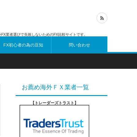
FX業者選びで失敗しないためのFX比較サイトです。
FX初心者の為の豆知
問い合わせ
識
お薦め海外ＦＸ業者一覧
【トレーダーズトラスト
】