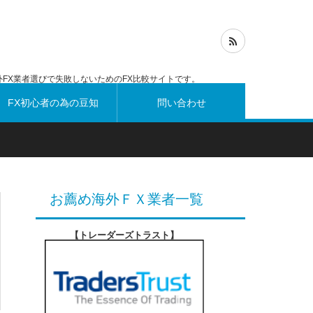
FX業者選びで失敗しないためのFX比較サイトです。
FX初心者の為の豆知
問い合わせ
識
お薦め海外ＦＸ業者一覧
【トレーダーズトラスト
】