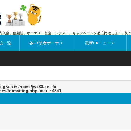
内入金、信頼性、ボーナス、賞金コンテスト、キャンペーンを徹底比較します。海外
設一覧
各FX業者ボーナス
最新FXニュース
ct given in
/home/jwc88/xn--fx-
des/formatting.php
on line
4341