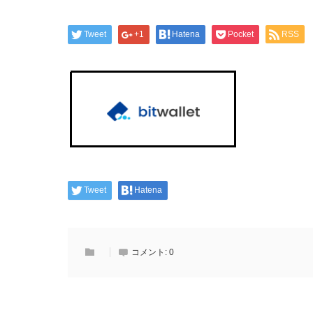
Tweet
+1
Hatena
Pocket
RSS
Tweet
Hatena
コメント:
0