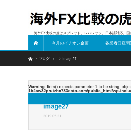
海外FX比較の虎はスプレッド、レバレッジ、日本語対応、国
今月のイチオシ企画
各業者口座開
ホーム
ホーム
ブログ
image27
Warning
: ltrim() expects parameter 1 to be string, obje
1b4aw32prutzhc733epto.com/public_html/wp-inclu
image27
2019.05.21