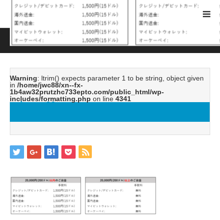
ホーム
ブログ
image26
Warning
: ltrim() expects parameter 1 to be string, object given
in
/home/jwc88/xn--fx-
1b4aw32prutzhc733epto.com/public_html/wp-
includes/formatting.php
on line
4341
image26
2019.04.26