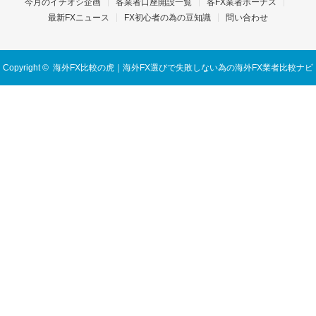
今月のイチオシ企画
各業者口座開設一覧
各FX業者ボーナス
最新FXニュース
FX初心者の為の豆知識
問い合わせ
Copyright ©
海外FX比較の虎｜海外FX選びで失敗しない為の海外FX業者比較ナビ