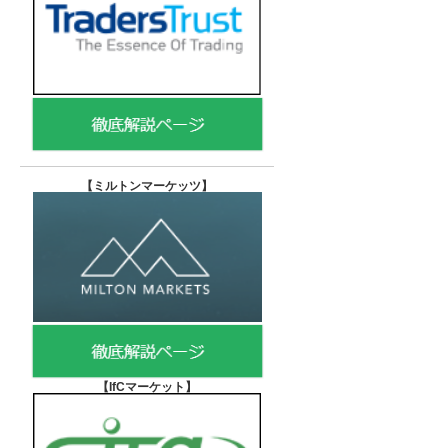
【
ミルトンマーケッツ】
【IfCマーケット
】