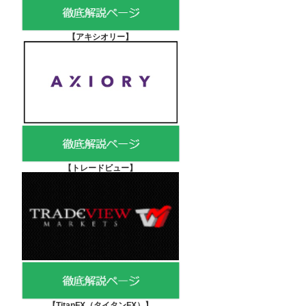
【アキシオリー
】
【
トレードビュー】
【TitanFX（タイタンFX）
】