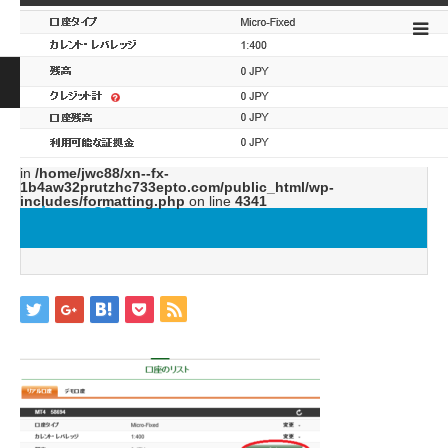
ホーム
ブログ
image23
Warning
: ltrim() expects parameter 1 to be string, object given
in
/home/jwc88/xn--fx-
1b4aw32prutzhc733epto.com/public_html/wp-
includes/formatting.php
on line
4341
image23
2019.05.27