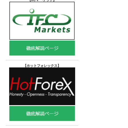
【IfCマーケット
】
【ホットフォレックス
】