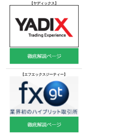
【ヤディックス
】
【エフエックスジーティー
】