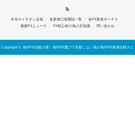
今月のイチオシ企画
各業者口座開設一覧
各FX業者ボーナス
最新FXニュース
FX初心者の為の豆知識
問い合わせ
Copyright ©
海外FX比較の虎｜海外FX選びで失敗しない為の海外FX業者比較ナビ