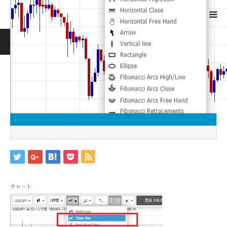
ホーム
ブログ
image20
Warning
: ltrim() expects parameter 1 to be string, object given
in
/home/jwc88/xn--fx-
1b4aw32prutzhc733epto.com/public_html/wp-
includes/formatting.php
on line
4341
image20
2019.05.20