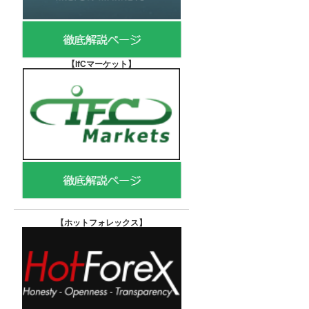
【IfCマーケット
】
【ホットフォレックス
】