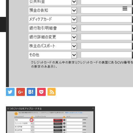
ホーム
ブログ
image20
Warning
: ltrim() expects parameter 1 to be string, object given
in
/home/jwc88/xn--fx-
1b4aw32prutzhc733epto.com/public_html/wp-
includes/formatting.php
on line
4341
image20
2019.05.11