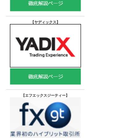
【ヤディックス
】
【エフエックスジーティー
】