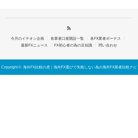
今月のイチオシ企画
各業者口座開設一覧
各FX業者ボーナス
最新FXニュース
FX初心者の為の豆知識
問い合わせ
Copyright ©
海外FX比較の虎｜海外FX選びで失敗しない為の海外FX業者比較ナビ