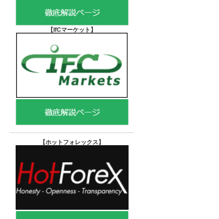
【IfCマーケット
】
【ホットフォレックス
】