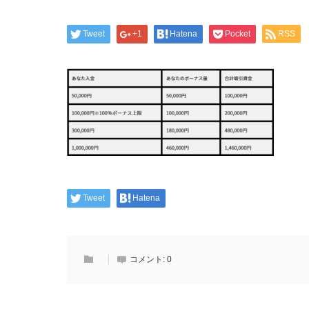
Tweet
+1
Hatena
Pocket
RSS
Tweet
Hatena
コメント:
0