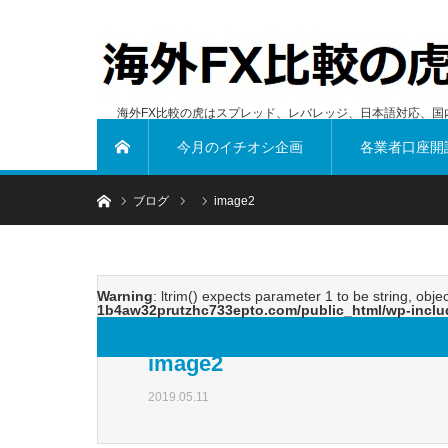
海外FX比較の虎はスプレッド、レバレッジ、日本語対応、国
今月のイチオシ企画
各業者口座開
ホーム
ホーム
ブログ
image2
Warning
: ltrim() expects parameter 1 to be string, obje
1b4aw32prutzhc733epto.com/public_html/wp-inclu
image2
2019.05.11