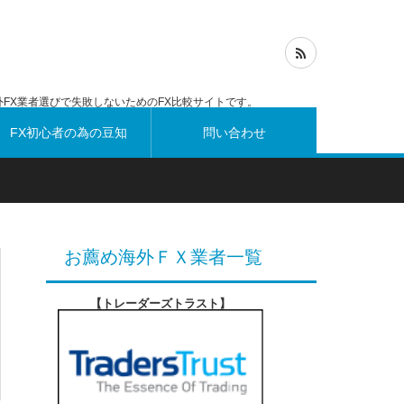
FX業者選びで失敗しないためのFX比較サイトです。
FX初心者の為の豆知
問い合わせ
識
お薦め海外ＦＸ業者一覧
【トレーダーズトラスト
】