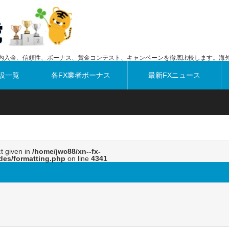
内入金、信頼性、ボーナス、賞金コンテスト、キャンペーンを徹底比較します。海外
設一覧
各FX業者ボーナス
最新FXニュース
ct given in
/home/jwc88/xn--fx-
des/formatting.php
on line
4341