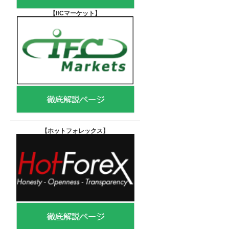
【IfCマーケット
】
【ホットフォレックス
】