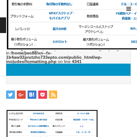
ホーム
ブログ
image2
Warning
: ltrim() expects parameter 1 to be string, object given
in
/home/jwc88/xn--fx-
1b4aw32prutzhc733epto.com/public_html/wp-
includes/formatting.php
on line
4341
image2
2019.04.26