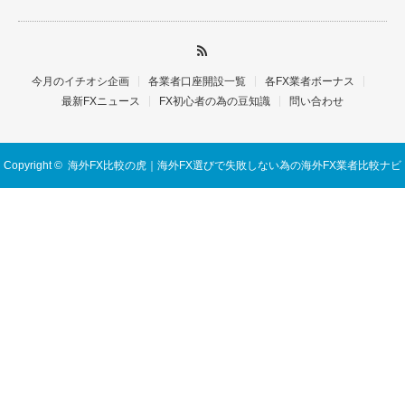
今月のイチオシ企画
各業者口座開設一覧
各FX業者ボーナス
最新FXニュース
FX初心者の為の豆知識
問い合わせ
Copyright ©
海外FX比較の虎｜海外FX選びで失敗しない為の海外FX業者比較ナビ