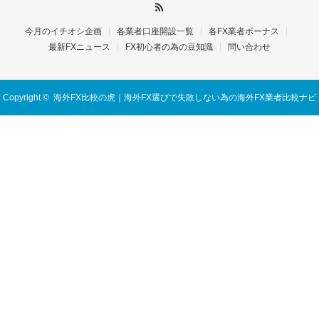
今月のイチオシ企画
各業者口座開設一覧
各FX業者ボーナス
最新FXニュース
FX初心者の為の豆知識
問い合わせ
Copyright ©
海外FX比較の虎｜海外FX選びで失敗しない為の海外FX業者比較ナビ