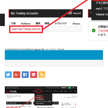
ホーム
ブログ
image19
Warning
: ltrim() expects parameter 1 to be string, object given
in
/home/jwc88/xn--fx-
1b4aw32prutzhc733epto.com/public_html/wp-
includes/formatting.php
on line
4341
image19
2019.05.21