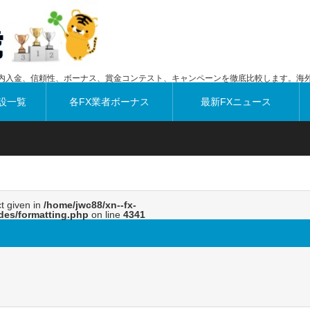
内入金、信頼性、ボーナス、賞金コンテスト、キャンペーンを徹底比較します。海外
設一覧
各FX業者ボーナス
最新FXニュース
ct given in
/home/jwc88/xn--fx-
des/formatting.php
on line
4341