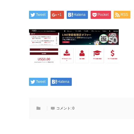
Tweet
+1
Hatena
Pocket
RSS
Tweet
Hatena
コメント:
0