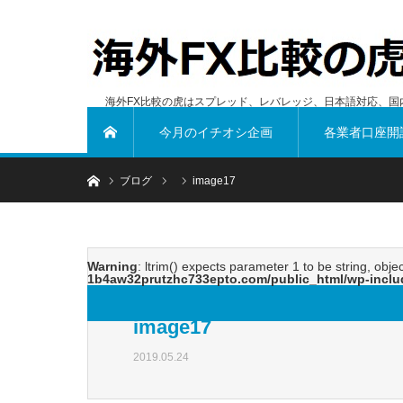
海外FX比較の虎はスプレッド、レバレッジ、日本語対応、国
今月のイチオシ企画
各業者口座開
ホーム
ホーム
ブログ
image17
Warning
: ltrim() expects parameter 1 to be string, obje
1b4aw32prutzhc733epto.com/public_html/wp-inclu
image17
2019.05.24