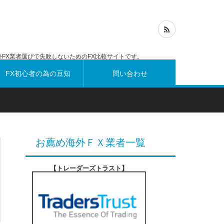
FX業者選びで失敗しないためのFX比較サイトです。
FX初心者の為の豆知
問い合わせ
識
お薦め海外ＦＸ業者一覧
【トレーダーズトラスト
】