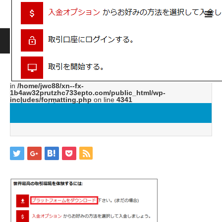
ホーム
ブログ
image14
Warning
: ltrim() expects parameter 1 to be string, object given
in
/home/jwc88/xn--fx-
1b4aw32prutzhc733epto.com/public_html/wp-
includes/formatting.php
on line
4341
image14
2019.05.31