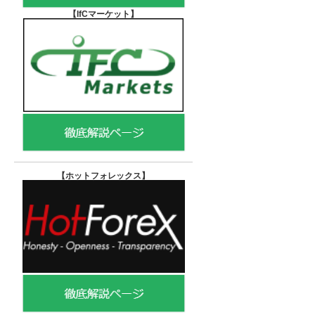
【IfCマーケット
】
【ホットフォレックス
】