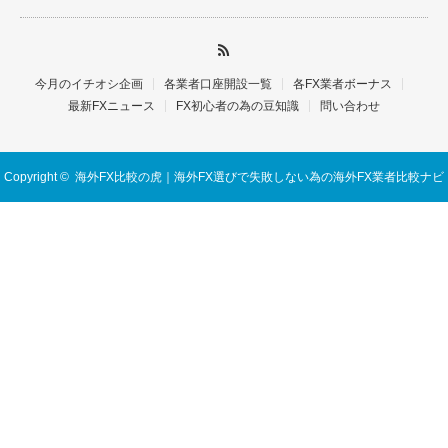
今月のイチオシ企画
各業者口座開設一覧
各FX業者ボーナス
最新FXニュース
FX初心者の為の豆知識
問い合わせ
Copyright ©
海外FX比較の虎｜海外FX選びで失敗しない為の海外FX業者比較ナビ