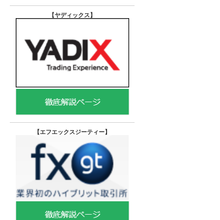
【ヤディックス
】
【エフエックスジーティー
】