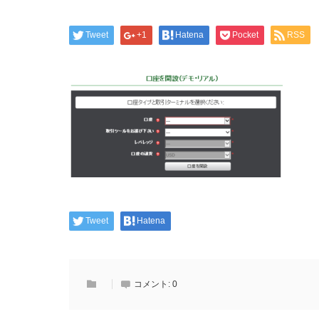
Tweet
+1
Hatena
Pocket
RSS
Tweet
Hatena
コメント:
0