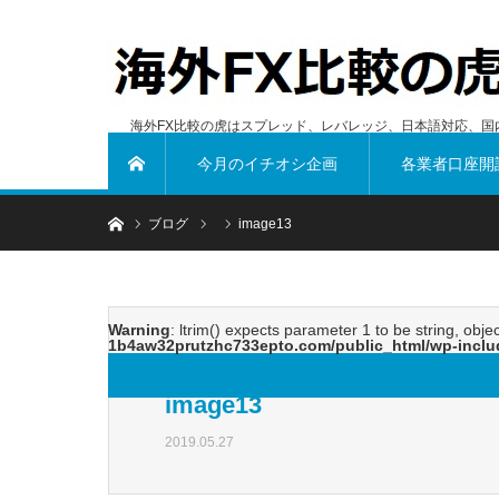
海外FX比較の虎はスプレッド、レバレッジ、日本語対応、国
今月のイチオシ企画
各業者口座開
ホーム
ホーム
ブログ
image13
Warning
: ltrim() expects parameter 1 to be string, obje
1b4aw32prutzhc733epto.com/public_html/wp-inclu
image13
2019.05.27