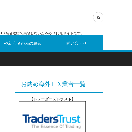
FX業者選びで失敗しないためのFX比較サイトです。
FX初心者の為の豆知
問い合わせ
識
お薦め海外ＦＸ業者一覧
【トレーダーズトラスト
】