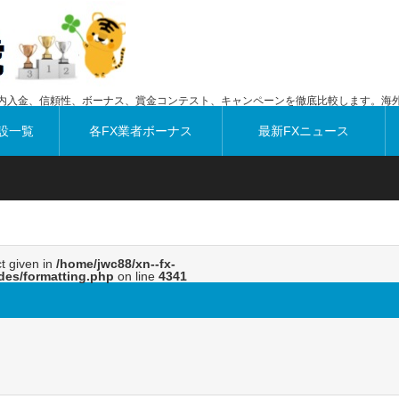
内入金、信頼性、ボーナス、賞金コンテスト、キャンペーンを徹底比較します。海外
設一覧
各FX業者ボーナス
最新FXニュース
ct given in
/home/jwc88/xn--fx-
des/formatting.php
on line
4341