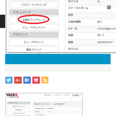
ホーム
ブログ
image13
Warning
: ltrim() expects parameter 1 to be string, object given
in
/home/jwc88/xn--fx-
1b4aw32prutzhc733epto.com/public_html/wp-
includes/formatting.php
on line
4341
image13
2019.05.14