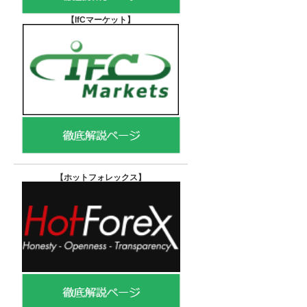
【IfCマーケット
】
【ホットフォレックス
】