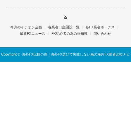
今月のイチオシ企画
各業者口座開設一覧
各FX業者ボーナス
最新FXニュース
FX初心者の為の豆知識
問い合わせ
Copyright ©
海外FX比較の虎｜海外FX選びで失敗しない為の海外FX業者比較ナビ