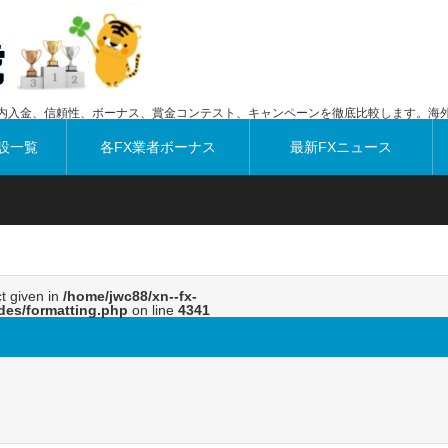
内入金、信頼性、ボーナス、賞金コンテスト、キャンペーンを徹底比較します。海外
設一覧
各FX業者ボーナス
最新FXニュース
ct given in
/home/jwc88/xn--fx-
des/formatting.php
on line
4341