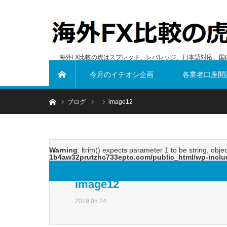
海外FX比較の虎はスプレッド、レバレッジ、日本語対応、国
今月のイチオシ企画
各業者口座開
ホーム
ホーム
ブログ
image12
Warning
: ltrim() expects parameter 1 to be string, obje
1b4aw32prutzhc733epto.com/public_html/wp-inclu
image12
2019.05.24