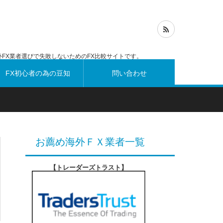
FX業者選びで失敗しないためのFX比較サイトです。
FX初心者の為の豆知
問い合わせ
識
お薦め海外ＦＸ業者一覧
【トレーダーズトラスト
】