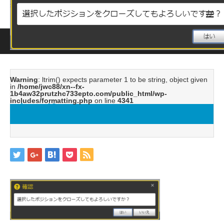
ホーム
ブログ
image12
Warning
: ltrim() expects parameter 1 to be string, object given
in
/home/jwc88/xn--fx-
1b4aw32prutzhc733epto.com/public_html/wp-
includes/formatting.php
on line
4341
image12
2019.05.20