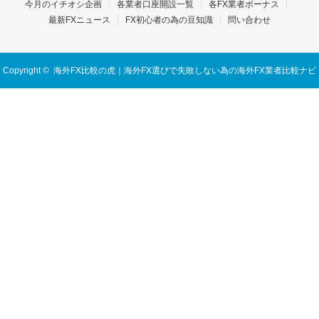
今月のイチオシ企画
各業者口座開設一覧
各FX業者ボーナス
最新FXニュース
FX初心者の為の豆知識
問い合わせ
Copyright ©
海外FX比較の虎｜海外FX選びで失敗しない為の海外FX業者比較ナビ