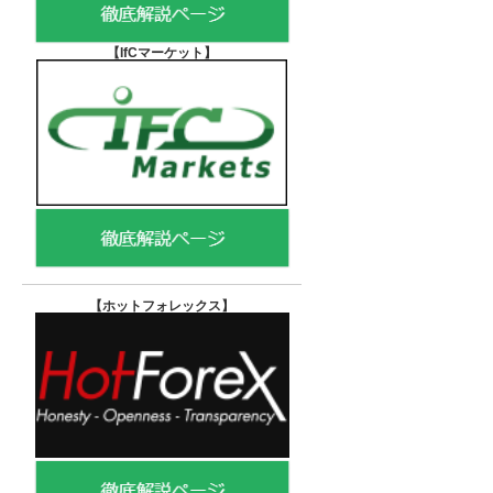
【IfCマーケット
】
【ホットフォレックス
】