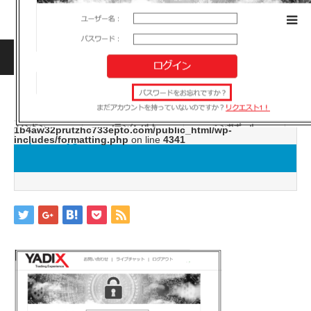
ホーム
ブログ
image12
Warning
: ltrim() expects parameter 1 to be string, object given
in
/home/jwc88/xn--fx-
1b4aw32prutzhc733epto.com/public_html/wp-
includes/formatting.php
on line
4341
image12
2019.05.14