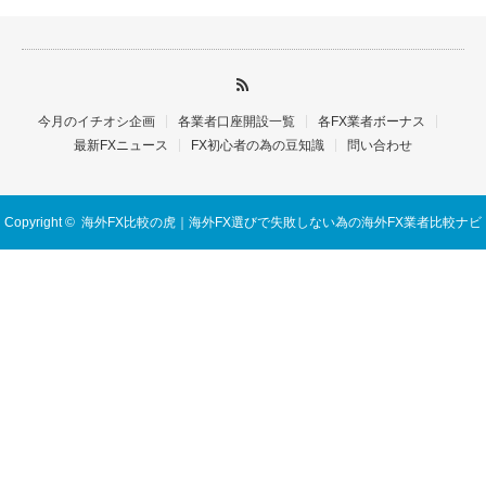
今月のイチオシ企画
各業者口座開設一覧
各FX業者ボーナス
最新FXニュース
FX初心者の為の豆知識
問い合わせ
Copyright ©
海外FX比較の虎｜海外FX選びで失敗しない為の海外FX業者比較ナビ