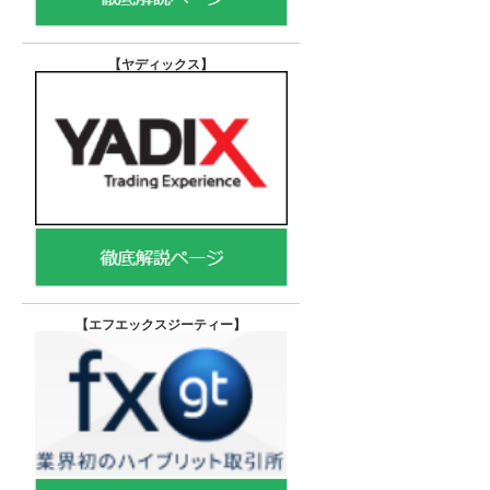
【ヤディックス
】
【エフエックスジーティー
】