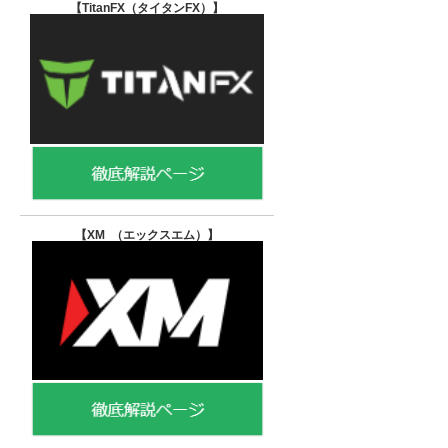
【TitanFX（タイタンFX）
】
【XM （エックスエム）
】