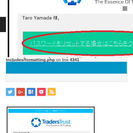
ホーム
ブログ
image12
Warning
: ltrim() expects parameter 1 to be string, object given
in
/home/jwc88/xn--fx-
1b4aw32prutzhc733epto.com/public_html/wp-
includes/formatting.php
on line
4341
image12
2019.04.26