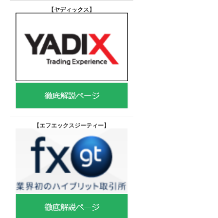
【ヤディックス
】
【エフエックスジーティー
】