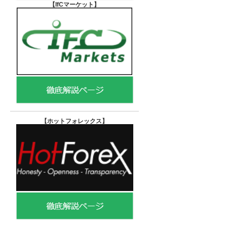
【IfCマーケット
】
【ホットフォレックス
】