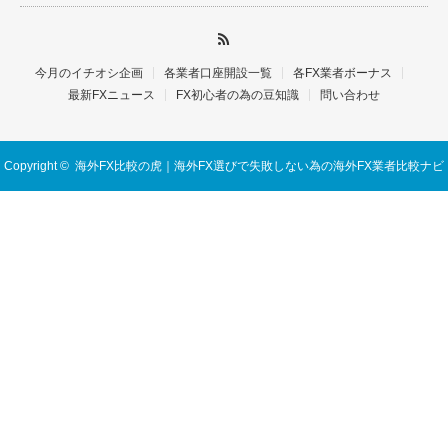
今月のイチオシ企画
各業者口座開設一覧
各FX業者ボーナス
最新FXニュース
FX初心者の為の豆知識
問い合わせ
Copyright ©
海外FX比較の虎｜海外FX選びで失敗しない為の海外FX業者比較ナビ