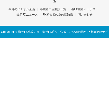
今月のイチオシ企画
各業者口座開設一覧
各FX業者ボーナス
最新FXニュース
FX初心者の為の豆知識
問い合わせ
Copyright ©
海外FX比較の虎｜海外FX選びで失敗しない為の海外FX業者比較ナビ