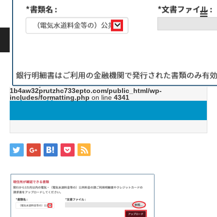
ホーム
ブログ
image11
Warning
: ltrim() expects parameter 1 to be string, object given
in
/home/jwc88/xn--fx-
1b4aw32prutzhc733epto.com/public_html/wp-
includes/formatting.php
on line
4341
image11
2019.05.24