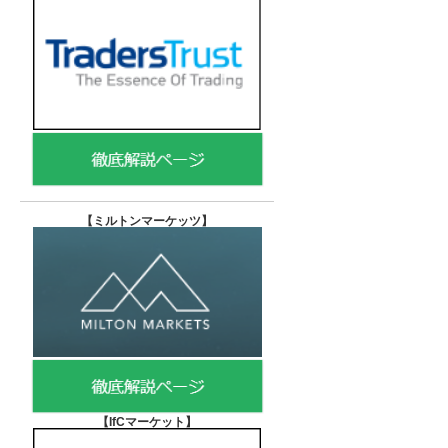
【
ミルトンマーケッツ】
【IfCマーケット
】