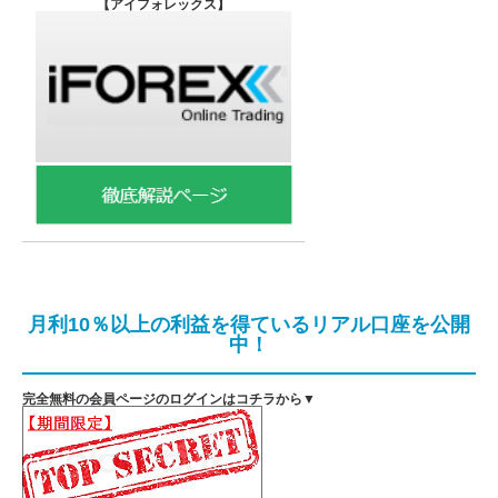
【
アイフォレックス】
月利10％以上の利益を得ているリアル口座を公開
中！
完全無料の会員ページのログインはコチラから▼