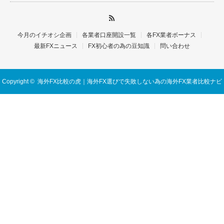
今月のイチオシ企画
各業者口座開設一覧
各FX業者ボーナス
最新FXニュース
FX初心者の為の豆知識
問い合わせ
Copyright ©
海外FX比較の虎｜海外FX選びで失敗しない為の海外FX業者比較ナビ