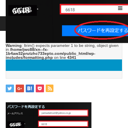
ホーム
ブログ
image11
Warning
: ltrim() expects parameter 1 to be string, object given
in
/home/jwc88/xn--fx-
1b4aw32prutzhc733epto.com/public_html/wp-
includes/formatting.php
on line
4341
image11
2019.04.26