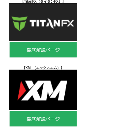
【TitanFX（タイタンFX）
】
【XM （エックスエム）
】