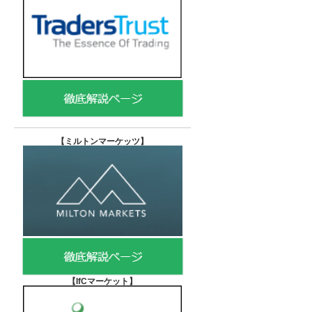
【
ミルトンマーケッツ】
【IfCマーケット
】