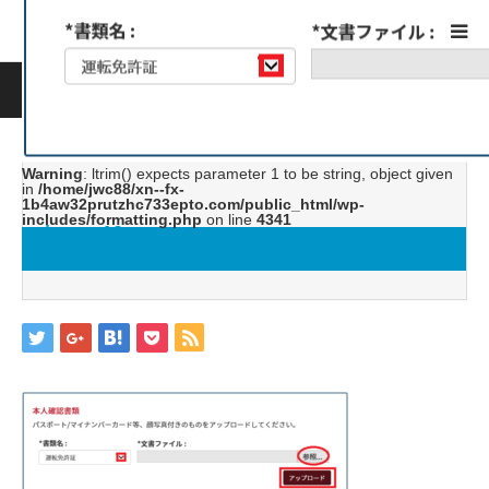
ホーム
ブログ
image10
Warning
: ltrim() expects parameter 1 to be string, object given
in
/home/jwc88/xn--fx-
1b4aw32prutzhc733epto.com/public_html/wp-
includes/formatting.php
on line
4341
image10
2019.05.24