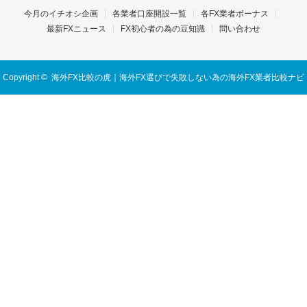
今月のイチオシ企画
各業者口座開設一覧
各FX業者ボーナス
最新FXニュース
FX初心者の為の豆知識
問い合わせ
Copyright ©
海外FX比較の虎｜海外FX選びで失敗しない為の海外FX業者比較ナビ