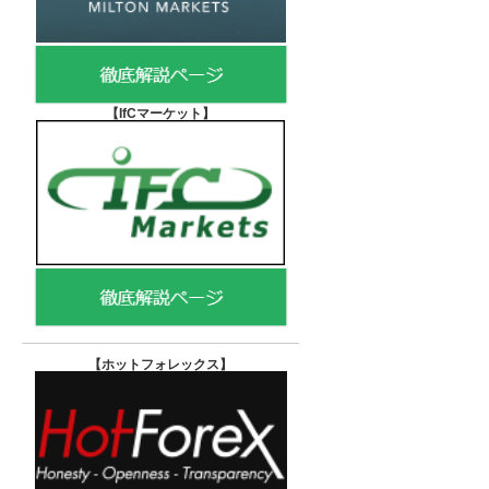
【IfCマーケット
】
【ホットフォレックス
】