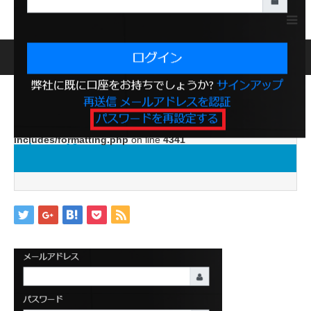
ホーム
ブログ
image10
Warning
: ltrim() expects parameter 1 to be string, object given
in
/home/jwc88/xn--fx-
1b4aw32prutzhc733epto.com/public_html/wp-
includes/formatting.php
on line
4341
image10
2019.04.26