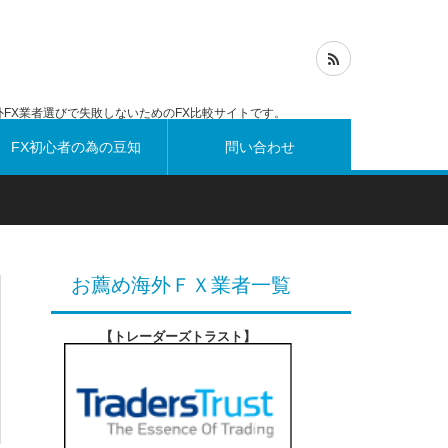
FX業者選びで失敗しないためのFX比較サイトです。
FX初心者の為の豆知
問い合わせ
識
お薦め海外ＦＸ業者一覧
【トレーダーズトラスト
】