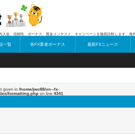
内入金、信頼性、ボーナス、賞金コンテスト、キャンペーンを徹底比較します。海外
設一覧
各FX業者ボーナス
最新FXニュース
ct given in
/home/jwc88/xn--fx-
des/formatting.php
on line
4341