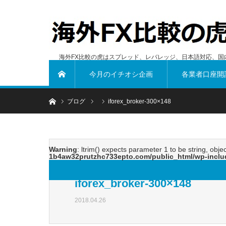
海外FX比較の虎はスプレッド、レバレッジ、日本語対応、国
今月のイチオシ企画
各業者口座開
ホーム
ホーム
ブログ
iforex_broker-300×148
Warning
: ltrim() expects parameter 1 to be string, obje
1b4aw32prutzhc733epto.com/public_html/wp-inclu
iforex_broker-300×148
2018.04.26