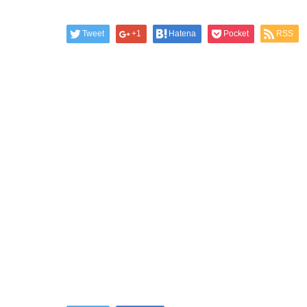
Tweet
+1
Hatena
Pocket
RSS