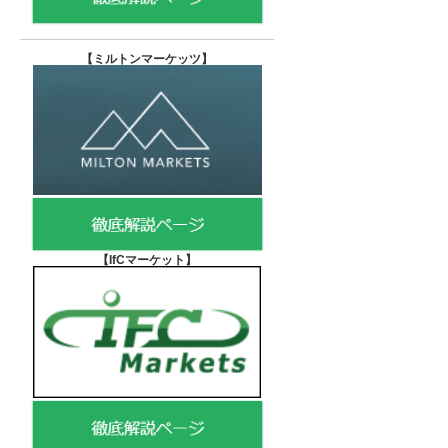
【
ミルトンマーケッツ】
【IfCマーケット
】