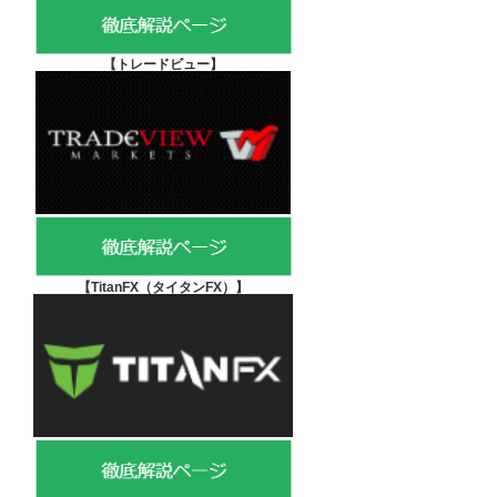
【
トレードビュー】
【TitanFX（タイタンFX）
】