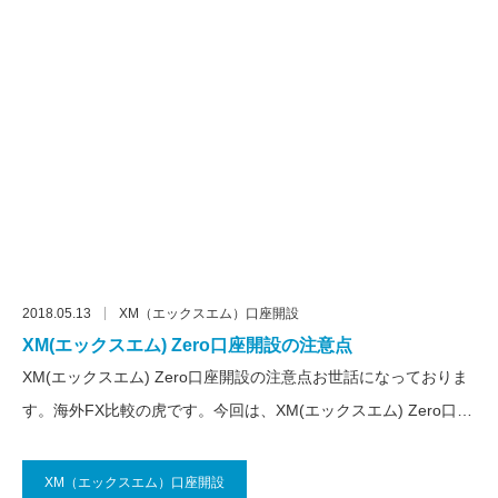
2018.05.13
XM（エックスエム）口座開設
XM(エックスエム) Zero口座開設の注意点
XM(エックスエム) Zero口座開設の注意点お世話になっておりま
す。海外FX比較の虎です。今回は、XM(エックスエム) Zero口…
XM（エックスエム）口座開設