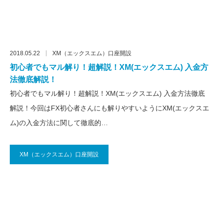
2018.05.22
XM（エックスエム）口座開設
初心者でもマル解り！超解説！XM(エックスエム) 入金方
法徹底解説！
初心者でもマル解り！超解説！XM(エックスエム) 入金方法徹底
解説！今回はFX初心者さんにも解りやすいようにXM(エックスエ
ム)の入金方法に関して徹底的…
XM（エックスエム）口座開設