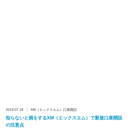
2018.07.16
XM（エックスエム）口座開設
知らないと損をするXM（エックスエム）で新規口座開設
の注意点