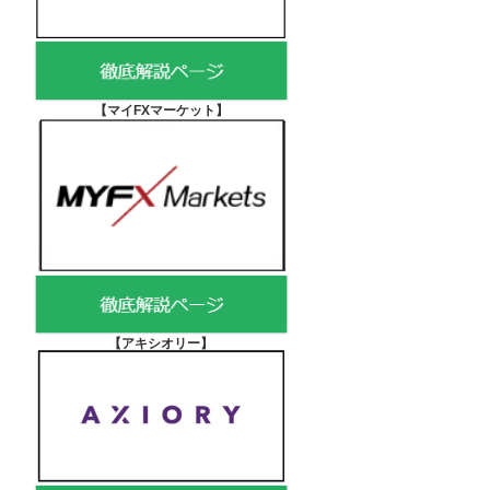
【マイFXマーケット
】
【アキシオリー
】