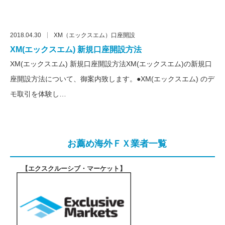
2018.04.30
XM（エックスエム）口座開設
XM(エックスエム) 新規口座開設方法
XM(エックスエム) 新規口座開設方法XM(エックスエム)の新規口
座開設方法について、御案内致します。●XM(エックスエム) のデ
モ取引を体験し…
お薦め海外ＦＸ業者一覧
【エクスクルーシブ・マーケット
】