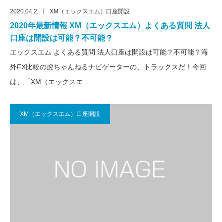
2020.04.2
XM（エックスエム）口座開設
2020年最新情報 XM（エックスエム）よくある質問 法人
口座は開設は可能？不可能？
エックスエム よくある質問 法人口座は開設は可能？不可能？海
外FX比較の虎ちゃんねるナビゲーターの、トラックスだ！今回
は、「XM（エックスエ…
XM（エックスエム）口座開設