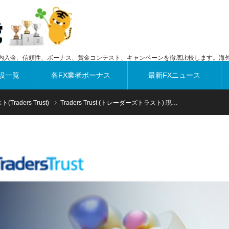
内入金、信頼性、ボーナス、賞金コンテスト、キャンペーンを徹底比較します。海外
設一覧
各FX業者ボーナス
最新FXニュース
aders Trust)
Traders Trust (トレーダーズトラスト) 現…