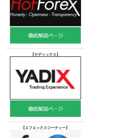
【ヤディックス
】
【エフエックスジーティー
】