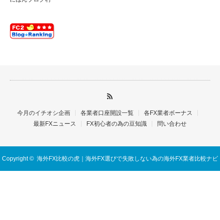
今月のイチオシ企画
各業者口座開設一覧
各FX業者ボーナス
最新FXニュース
FX初心者の為の豆知識
問い合わせ
Copyright ©
海外FX比較の虎｜海外FX選びで失敗しない為の海外FX業者比較ナビ