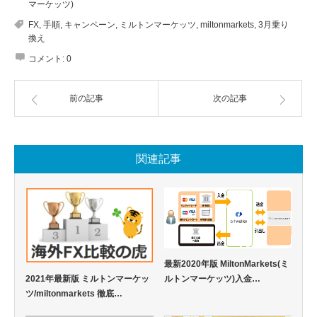
マーケッツ)
FX
,
手順
,
キャンペーン
,
ミルトンマーケッツ
,
miltonmarkets
,
3月乗り
換え
コメント:
0
前の記事
次の記事
関連記事
最新2020年版 MiltonMarkets(ミ
2021年最新版 ミルトンマーケッ
ルトンマーケッツ)入金…
ツ/miltonmarkets 徹底…