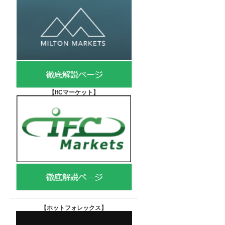
【IfCマーケット
】
【ホットフォレックス
】