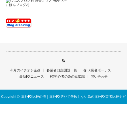
にほんブログ村
今月のイチオシ企画
各業者口座開設一覧
各FX業者ボーナス
最新FXニュース
FX初心者の為の豆知識
問い合わせ
Copyright ©
海外FX比較の虎｜海外FX選びで失敗しない為の海外FX業者比較ナビ