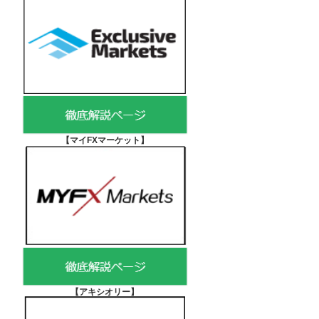
【マイFXマーケット
】
【アキシオリー
】