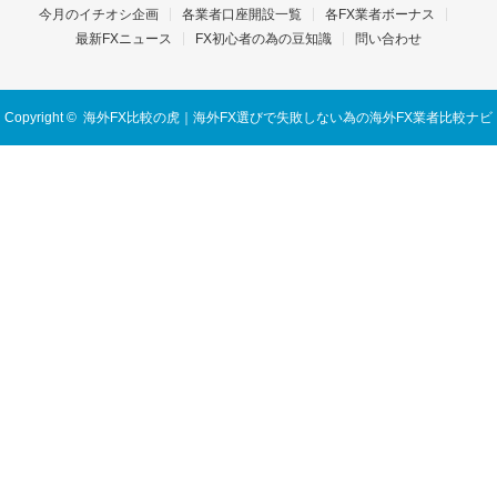
今月のイチオシ企画
各業者口座開設一覧
各FX業者ボーナス
最新FXニュース
FX初心者の為の豆知識
問い合わせ
Copyright ©
海外FX比較の虎｜海外FX選びで失敗しない為の海外FX業者比較ナビ