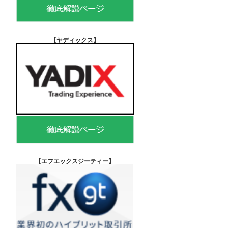
【ヤディックス
】
【エフエックスジーティー
】