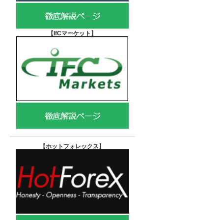
【IfCマーケット
】
【ホットフォレックス
】