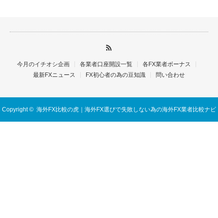
今月のイチオシ企画
各業者口座開設一覧
各FX業者ボーナス
最新FXニュース
FX初心者の為の豆知識
問い合わせ
Copyright ©
海外FX比較の虎｜海外FX選びで失敗しない為の海外FX業者比較ナビ