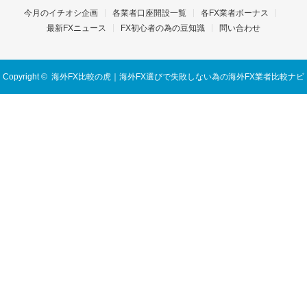
今月のイチオシ企画
各業者口座開設一覧
各FX業者ボーナス
最新FXニュース
FX初心者の為の豆知識
問い合わせ
Copyright ©
海外FX比較の虎｜海外FX選びで失敗しない為の海外FX業者比較ナビ