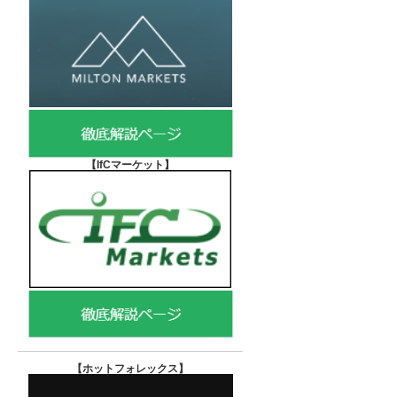
【IfCマーケット
】
【ホットフォレックス
】