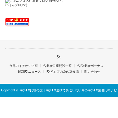
にほんブログ村
今月のイチオシ企画
各業者口座開設一覧
各FX業者ボーナス
最新FXニュース
FX初心者の為の豆知識
問い合わせ
Copyright ©
海外FX比較の虎｜海外FX選びで失敗しない為の海外FX業者比較ナビ