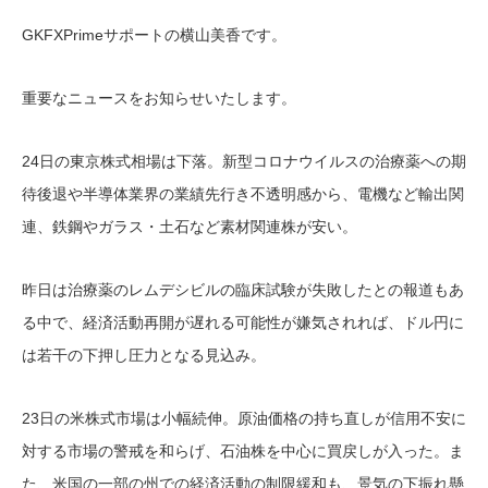
GKFXPrimeサポートの横山美香です。
重要なニュースをお知らせいたします。
24日の東京株式相場は下落。新型コロナウイルスの治療薬への期
待後退や半導体業界の業績先行き不透明感から、電機など輸出関
連、鉄鋼やガラス・土石など素材関連株が安い。
昨日は治療薬のレムデシビルの臨床試験が失敗したとの報道もあ
る中で、経済活動再開が遅れる可能性が嫌気されれば、ドル円に
は若干の下押し圧力となる見込み。
23日の米株式市場は小幅続伸。原油価格の持ち直しが信用不安に
対する市場の警戒を和らげ、石油株を中心に買戻しが入った。ま
た、米国の一部の州での経済活動の制限緩和も、景気の下振れ懸