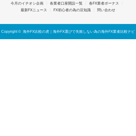
今月のイチオシ企画
各業者口座開設一覧
各FX業者ボーナス
最新FXニュース
FX初心者の為の豆知識
問い合わせ
Copyright ©
海外FX比較の虎｜海外FX選びで失敗しない為の海外FX業者比較ナビ