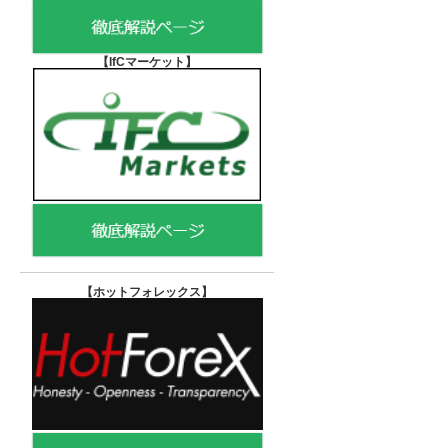
【IfCマーケット
】
【ホットフォレックス
】