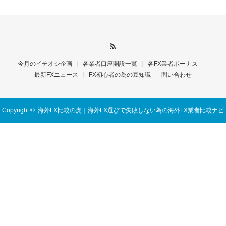
今月のイチオシ企画
各業者口座開設一覧
各FX業者ボーナス
最新FXニュース
FX初心者の為の豆知識
問い合わせ
Copyright ©
海外FX比較の虎｜海外FX選びで失敗しない為の海外FX業者比較ナビ