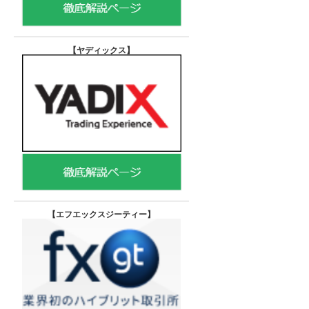
【ヤディックス
】
【エフエックスジーティー
】