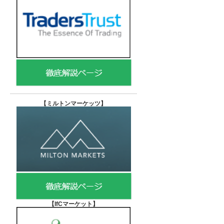
【
ミルトンマーケッツ】
【IfCマーケット
】