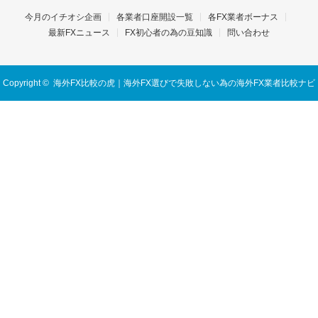
今月のイチオシ企画
各業者口座開設一覧
各FX業者ボーナス
最新FXニュース
FX初心者の為の豆知識
問い合わせ
Copyright ©
海外FX比較の虎｜海外FX選びで失敗しない為の海外FX業者比較ナビ