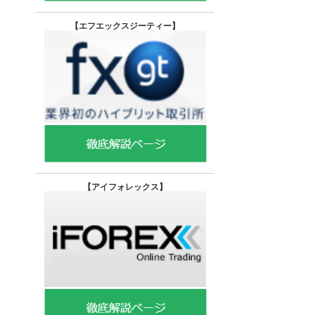
【エフエックスジーティー
】
【
アイフォレックス】