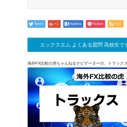
Tweet
+1
Hatena
Pocket
RSS
エックスエム よくある質問 高校生
海外FX比較の虎ちゃんねるナビゲーターの、トラック