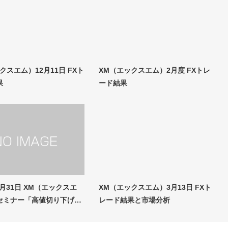
クスエム）12月11日 FXト
XM（エックスエム）2月度 FXトレ
果
ード結果
03月31日 XM（エックスエ
XM（エックスエム）3月13日 FXト
セミナー「高値切り下げ…
レード結果と市場分析