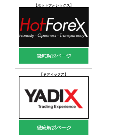
【ホットフォレックス
】
【ヤディックス
】