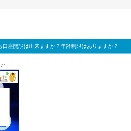
でも口座開設は出来ますか？年齢制限はありますか？
スだ！