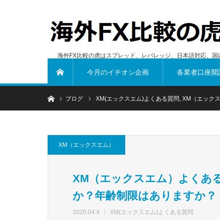
海外FX比較の虎はスプレッド、レバレッジ、日本語対応、国
今月のイチオシ企画
各業者口座開
ホーム
ホーム
ブログ
XM(エックスエム)よくある質問
,
XM（エック
XM（エックスエム）
XM（エックスエム）よくあ
か？年齢制限はありますか？
2020.04.4
XM(エックスエム)よくある質問