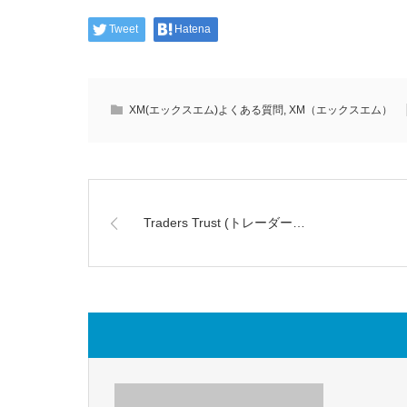
Tweet
Hatena
XM(エックスエム)よくある質問
,
XM（エックスエム）
Traders Trust (トレーダー…