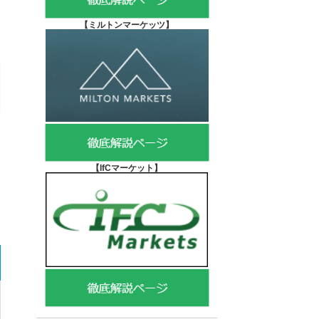
【
ミルトンマーケッツ】
【IfCマーケット
】