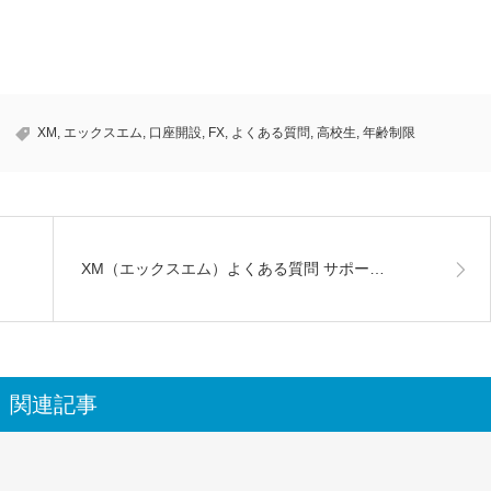
XM
,
エックスエム
,
口座開設
,
FX
,
よくある質問
,
高校生
,
年齢制限
XM（エックスエム）よくある質問 サポー…
関連記事