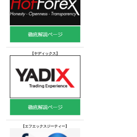
【ヤディックス
】
【エフエックスジーティー
】