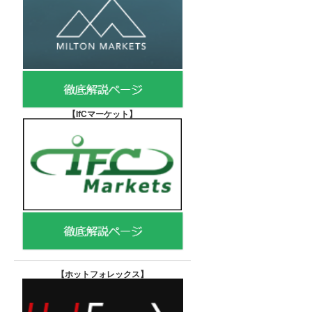
【IfCマーケット
】
【ホットフォレックス
】