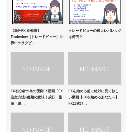
【海外FX 豆知識】
トレードビューの最大レバレッジ
Tradeview（トレードビュー）世
は何倍？
界中のラグビ…
FX初心者の為の優良FX動画「FX
FXを始める前に絶対に見て欲し
注文方法6種類の意味｜成行・指
い動画【FXを始めるあなたへ】
値・逆…
FXは稼げ…