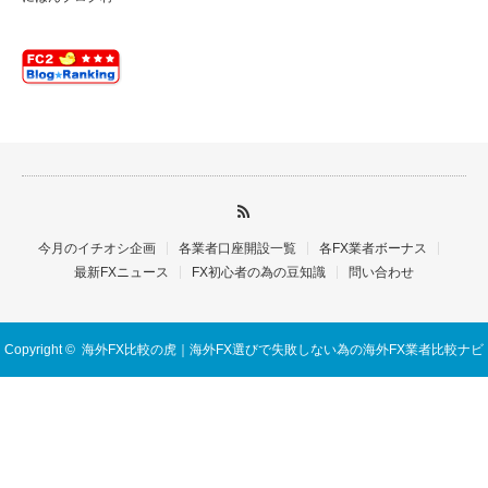
今月のイチオシ企画
各業者口座開設一覧
各FX業者ボーナス
最新FXニュース
FX初心者の為の豆知識
問い合わせ
Copyright ©
海外FX比較の虎｜海外FX選びで失敗しない為の海外FX業者比較ナビ